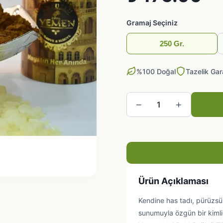
Gramaj Seçiniz
250 Gr.
%100 Doğal
Tazelik Gar
−
+
1
Ürün Açıklaması
Kendine has tadı, pürüzsüz
sunumuyla özgün bir kimliğ