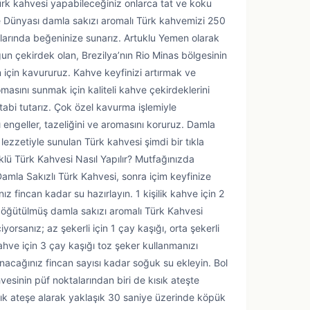
rk kahvesi yapabileceğiniz onlarca tat ve koku
 Dünyası damla sakızı aromalı Türk kahvemizi 250
jlarında beğeninize sunarız. Artuklu Yemen olarak
n çekirdek olan, Brezilya’nın Rio Minas bölgesinin
n için kavururuz. Kahve keyfinizi artırmak ve
omasını sunmak için kaliteli kahve çekirdeklerini
 tabi tutarız. Çok özel kavurma işlemiyle
 engeller, tazeliğini ve aromasını koruruz. Damla
lezzetiyle sunulan Türk kahvesi şimdi bir tıkla
ü Türk Kahvesi Nasıl Yapılır? Mutfağınızda
mla Sakızlı Türk Kahvesi, sonra içim keyfinize
z fincan kadar su hazırlayın. 1 kişilik kahve için 2
 öğütülmüş damla sakızı aromalı Türk Kahvesi
iyorsanız; az şekerli için 1 çay kaşığı, orta şekerli
kahve için 3 çay kaşığı toz şeker kullanmanızı
nacağınız fincan sayısı kadar soğuk su ekleyin. Bol
vesinin püf noktalarından biri de kısık ateşte
kısık ateşe alarak yaklaşık 30 saniye üzerinde köpük