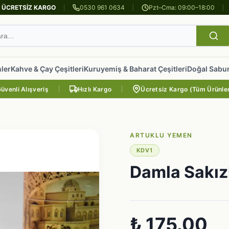
e
ÜCRETSİZ KARGO
0530 961 0634
Pzt–Cma: 09:00–18:00
ler
Kahve & Çay Çeşitleri
Kuruyemiş & Baharat Çeşitleri
Doğal Sabun
üvenli Alışveriş
Hızlı Kargo
Ücretsiz Kargo (Tüm Ürünle
ARTUKLU YEMEN
KDV1
Damla Sakızl
₺ 175.00