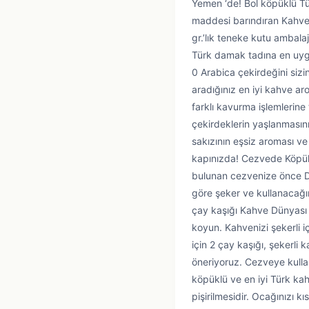
Yemen ‘de! Bol köpüklü Tü
maddesi barındıran Kahve
gr.’lık teneke kutu ambala
Türk damak tadına en uygu
0 Arabica çekirdeğini sizi
aradığınız en iyi kahve ar
farklı kavurma işlemlerine
çekirdeklerin yaşlanmasını
sakızının eşsiz aroması ve 
kapınızda! Cezvede Köpükl
bulunan cezvenize önce Da
göre şeker ve kullanacağını
çay kaşığı Kahve Dünyası
koyun. Kahvenizi şekerli iç
için 2 çay kaşığı, şekerli 
öneriyoruz. Cezveye kulla
köpüklü ve en iyi Türk kah
pişirilmesidir. Ocağınızı 