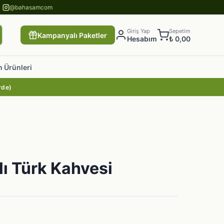
@bahasamcom
Giriş Yap
Sepetim
Kampanyalı Paketler
Hesabım
₺ 0,00
 Ürünleri
rde)
ı Türk Kahvesi