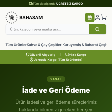
Tüm siparişlerde
ÜCRETSİZ KARGO
Tüm Ürünler
Kahve & Çay Çeşitleri
Kuruyemiş & Baharat Çeşitler
Güvenli Alışveriş
Hızlı Kargo
Ücretsiz Kargo (Tüm Ürünlerde)
YASAL
İade ve Geri Ödeme
Ürün iadesi ve geri ödeme süreçlerimiz
hakkında bilmeniz gereken her şey.