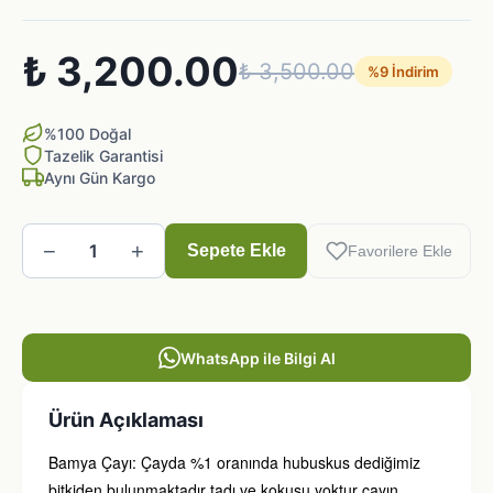
₺ 3,200.00
₺ 3,500.00
%
9
İndirim
%100 Doğal
Tazelik Garantisi
Aynı Gün Kargo
−
+
1
Sepete Ekle
Favorilere Ekle
WhatsApp ile Bilgi Al
Ürün Açıklaması
Bamya Çayı: Çayda %1 oranında hubuskus dediğimiz
bitkiden bulunmaktadır tadı ve kokusu yoktur çayın