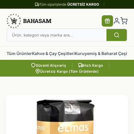
Tüm siparişlerde
ÜCRETSİZ KARGO
Tüm Ürünler
Kahve & Çay Çeşitleri
Kuruyemiş & Baharat Çeşitler
Güvenli Alışveriş
Hızlı Kargo
Ücretsiz Kargo (Tüm Ürünlerde)