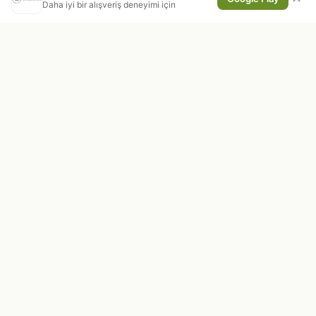
Daha iyi bir alışveriş deneyimi için
En taze kuruyemiş ve doğal ürünleri,
doğrudan üreticiden sofraya ulaştırıyoruz.
KURUMSAL
Hakkımızda
İletişim
Gizlilik Politikası
Üyelik Sözleşmesi
İptal İade Politikası
Çerez Politikası